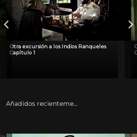
Otra excursión a los Indios Ranqueles
O
Capítulo 1
C
Añadidos recientemente