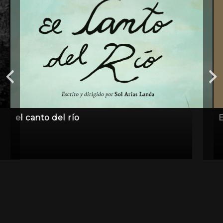
el canto del río
E