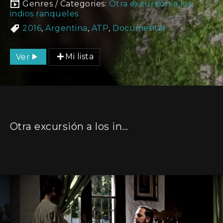
Genres / Categories:
Otra excursión a los
indios ranqueles
2016
,
Argentina
,
ATP
,
Documental
Ver
Mi lista
Otra excursión a los indios ranqueles