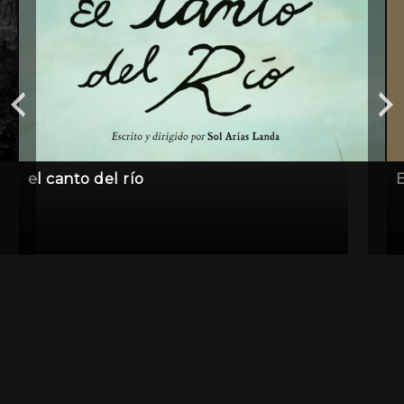
el canto del río
E