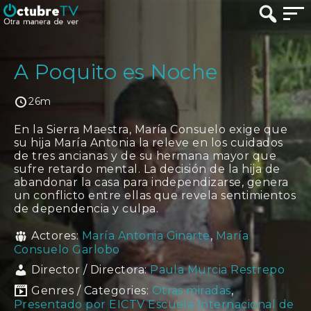
A Poquito es Noche
26m
En la Sierra Maestra, María Consuelo exige que
su hija María Antonia la releve en los cuidados
de tres ancianas y de su hermana mayor que
sufre retardo mental. La decisión de la hija de
abandonar la casa para independizarse, genera
un conflicto entre ellas que revela sentimientos
de dependencia y culpa.
Actores:
María Antonia Ginarte
,
María
Consuelo Garlobo
Director / Directora:
Paula Murcia Restrepo
Genres / Categories:
Otras miradas
,
Presentado por EICTV Escuela Internacional de