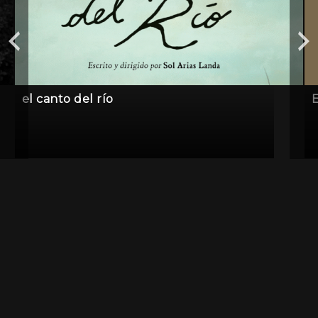
el canto del río
E