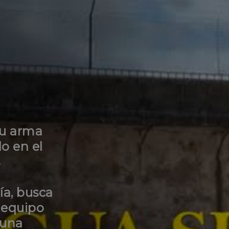
su arma
o en el
s
ía, busca
l equipo
 una