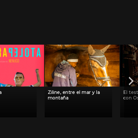
a
Ziline, entre el mar y la
El tes
montaña
con O