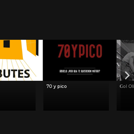
70 y pico
Gol Ol