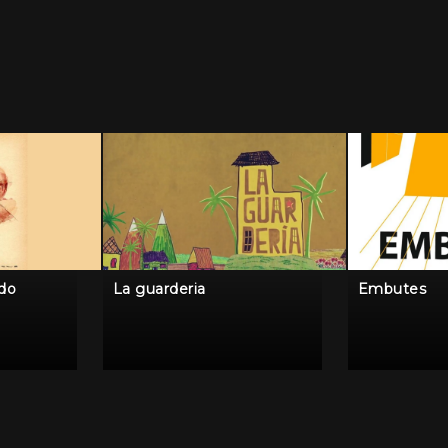
ido
La guarderia
Embutes