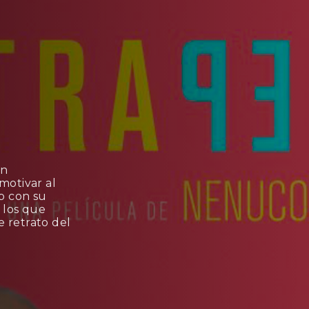
un
motivar al
ub con su
 los que
 retrato del