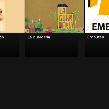
ido
La guarderia
Embutes