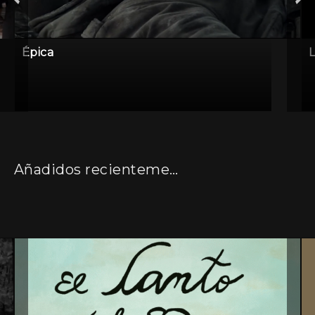
Épica
L
Añadidos recientemente