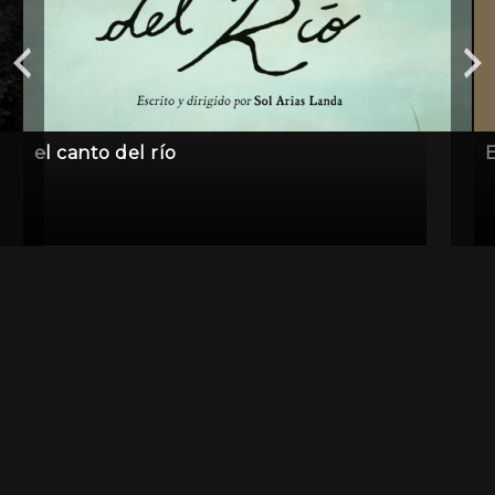
el canto del río
E