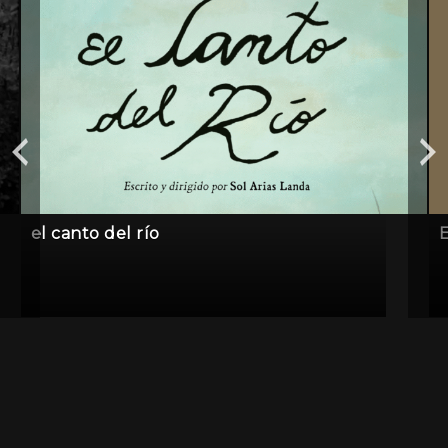
el canto del río
E