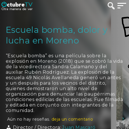
Escuela bomba, dolor y
lucha en Moreno
“Escuela bomba” es una película sobre la
explosión en Moreno (2018) que se cobró la vida
de la vicedirectora Sandra Calamano y del
auxiliar Rubén Rodríguez. La explosión de la
escuela 49 Nicolás Avellaneda generó un antes
y un después para los vecinos del distrito,
quienes demostraron un alto nivel de
organización para denunciar las paupérrimas
condiciones edilicias de las escuelas. Fue filmada
y editada en conjunto con integrantes de la
comunidad.
Aún no hay reseñas.
deja un comentario
Director / Directora:
Juan Mascaró