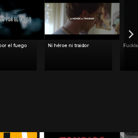
por el fuego
Ni héroe ni traidor
Fuckl