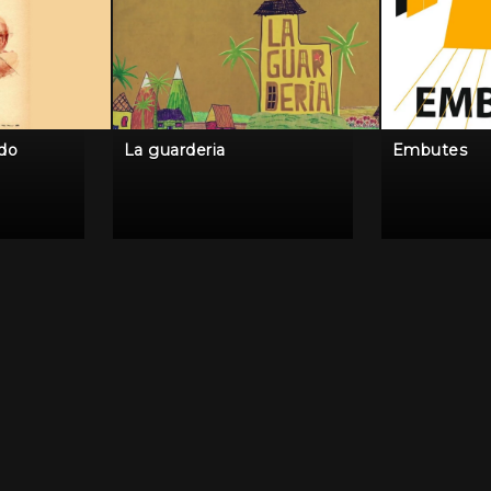
ido
La guarderia
Embutes