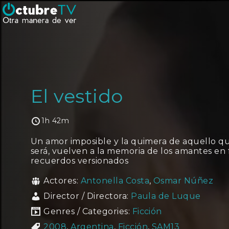
El vestido
1h 42m
Un amor imposible y la quimera de aquello 
será, vuelven a la memoria de los amantes en
recuerdos versionados
Actores:
Antonella Costa
,
Osmar Núñez
Director / Directora:
Paula de Luque
Genres / Categories:
Ficción
2008
,
Argentina
,
Ficción
,
SAM13