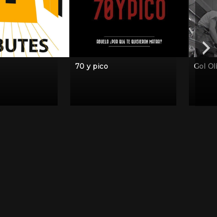
70 y pico
Gol Ol