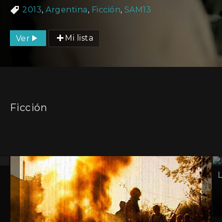
2013
,
Argentina
,
Ficción
,
SAM13
Ver
Mi lista
Ficción
L