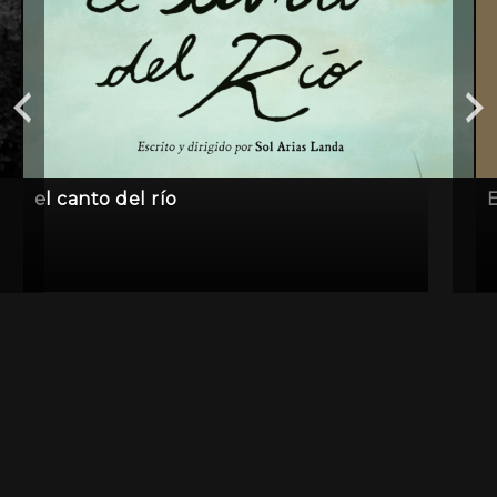
el canto del río
E