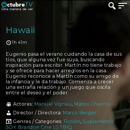
Hawaii
1h 41m
Eugenio pasa el verano cuidando la casa de sus
tíos, que alguna vez fue suya, buscando
inspiración para escribir. Martín no tiene trabajo
y se ofrece para hacer arreglos en la casa.
Eugenio reconoce a Martín como su amigo de
la infancia y le da trabajo. Comienza a crecer
una extraña relación y un juego que oscila
entre el deseo y el poder.
Actores:
Manuel Vignau
,
Mateo Chiarino
Director / Directora:
Marco Berger
Genres / Categories:
Ficción
,
Suplemento
SOY. Brandon Cine LGTBIQ