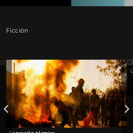
Ficción
L