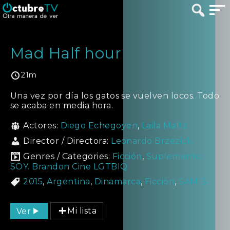
Mad Half hour
21m
Una vez por día los gatos se vuelven locos. Todo
se acaba en media hora.
Actores:
Diego Echegoyen
,
Laila Maltz
Director / Directora:
Leonardo Brzezicki
Genres / Categories:
Ficción
,
Suplemento
SOY. Brandon Cine LGTBIQ
2015
,
Argentina
,
Dinamarca
,
Ficción
,
SAM13
Ver
Mi lista