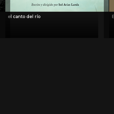
el canto del río
E