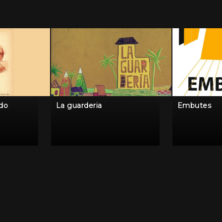
ido
La guarderia
Embutes