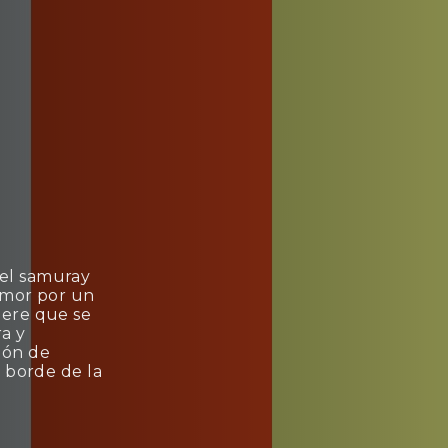
del samuray
 amor por un
iere que se
a y
ión de
l borde de la