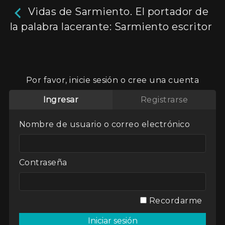
Vidas de Sarmiento. El portador de
la palabra lacerante: Sarmiento escritor
Vidas de Sarmiento. El
portador de la palabra
Por favor, inicie sesión o cree una cuenta
lacerante: Sarmiento
Ingresar
Registrarse
escritor
Nombre de usuario o correo electrónico
Relato sobre el hombre que fue protagonista
de aquel país en ciernes, pero también figura
de lo que hoy es la Argentina, más de un siglo y
Contraseña
medio después. Otros tiempos, otros hombres,
los mismos debates y pasiones.
Aún no hay reseñas.
deja un comentario
Recordarme
Actores:
Alejandro Awada
Director / Directora:
Andres Cuervo