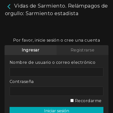
Vidas de Sarmiento. Relámpagos de
orgullo: Sarmiento estadista
Vidas de Sarmiento.
Relámpagos de orgullo:
Por favor, inicie sesión o cree una cuenta
Sarmiento estadista
Ingresar
Registrarse
Relato sobre el hombre que fue protagonista
Nombre de usuario o correo electrónico
de aquel país en ciernes, pero también figura
de lo que hoy es la Argentina, más de un siglo y
medio después. Otros tiempos, otros hombres,
los mismos debates y pasiones.
Contraseña
Aún no hay reseñas.
deja un comentario
Actores:
Alejandro Awada
Director / Directora:
Andres Cuervo
Recordarme
Genres / Categories:
Vidas de Sarmiento