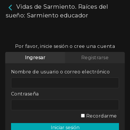
Vidas de Sarmiento. Raíces del
sueño: Sarmiento educador
Vidas de Sarmiento. Raíces
del sueño: Sarmiento
Por favor, inicie sesión o cree una cuenta
educador
Ingresar
Registrarse
Relato sobre el hombre que fue protagonista
Nombre de usuario o correo electrónico
de aquel país en ciernes, pero también figura
de lo que hoy es la Argentina, más de un siglo y
medio después. Otros tiempos, otros hombres,
los mismos debates y pasiones.
Contraseña
Aún no hay reseñas.
deja un comentario
Actores:
Alejandro Awada
Director / Directora:
Andres Cuervo
Recordarme
Genres / Categories:
Vidas de Sarmiento