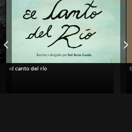
el canto del río
E