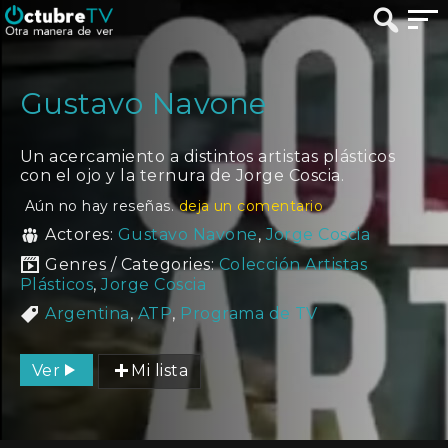
Gustavo Navone
Un acercamiento a distintos artistas plásticos
con el ojo y la ternura de Jorge Coscia.
Aún no hay reseñas.
deja un comentario
Actores:
Gustavo Navone
,
Jorge Coscia
Genres / Categories:
Colección Artistas
Plásticos
,
Jorge Coscia
Argentina
,
ATP
,
Programa de TV
Ver
Mi lista