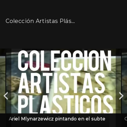
Colección Artistas Plásticos
Ariel Mlynarzewicz pintando en el subte
C