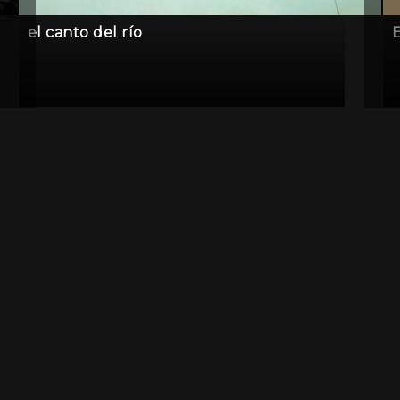
el canto del río
E