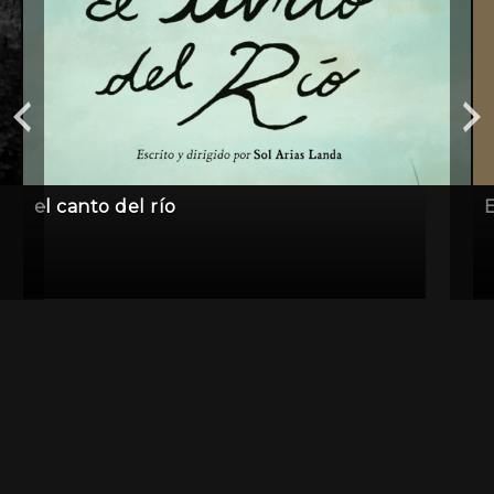
el canto del río
E