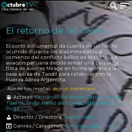
El retorno de las naves
El corto documental da cuenta de un hecho
ocurrido durante los días inmediatos al
comienzo del conflicto bélico de Malvinas. La
aviación peruana decide enviar una pequeña
flota de aviones Mirage en forma secreta a la
base aérea de Tandil para colaborar con la
Fuerza Aérea Argentina.
Aún no hay reseñas.
deja un comentario
Actores:
Fernando Belaúnde Terry
,
Gonzalo
Tueros
,
Javier Pérez de Cuella
,
Jorge Reta
,
Luis
Puga
Director / Directora:
Judith Vélez
Genres / Categories:
Cortometrajes
,
Foco
Malvinas