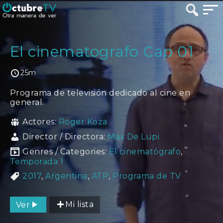
El cinematografo Cap 01
25m
Programa de televisión dedicado al cine en
general.
Actores:
Roger Koza
Director / Directora:
Max De Lupi
Genres / Categories:
El cinematógrafo
,
Temporada 1
2017
,
Argentina
,
ATP
,
Programa de TV
Ver
Mi lista