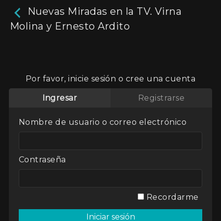
Nuevas Miradas en la TV. Virna
Molina y Ernesto Ardito
Nuevas Miradas en la TV.
Virna Molina y Ernesto
Por favor, inicie sesión o cree una cuenta
Ardito
Ingresar
Registrarse
8m
Nombre de usuario o correo electrónico
Entrevistas a cargo de Ana Cacopardo a
distintos referentes de la cultura argentina.
Actores:
Virna Molina y Ernesto Ardito
Contraseña
Director / Directora:
Programa de
producción televisiva UNQ.
Genres / Categories:
Nuevas Miradas en la TV.
Recordarme
2018
,
Argentina
,
ATP
,
Entrevistas
,
Programa
de TV