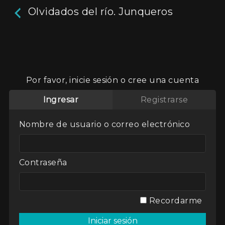
Olvidados del río. Junqueros
Olvidados del río.
Junqueros
Por favor, inicie sesión o cree una cuenta
Ingresar
Registrarse
Oficios perdidos por el paso del tiempo, el
consumo masivo y las grandes empresas que
reemplazaron a la mano de obra por la
Nombre de usuario o correo electrónico
industrialización de los productos. Esta serie
retrata a aquellos hombres y mujeres que han
sabido resistir y que subsisten con sus trabajos
familiares y regionales en las costas del Río de la
Contraseña
Plata, recuperando las industrias más
autóctonas e históricas de la región.
Aún no hay reseñas.
deja un comentario
Recordarme
Director / Directora:
Igor Galuk