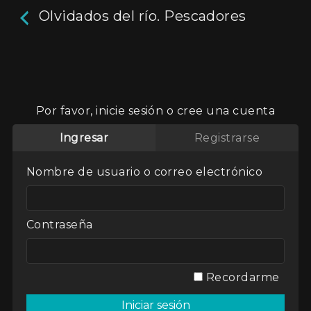
Olvidados del río. Pescadores
Olvidados del río.
Pescadores
Por favor, inicie sesión o cree una cuenta
Ingresar
Registrarse
Oficios perdidos por el paso del tiempo, el
consumo masivo y las grandes empresas que
reemplazaron a la mano de obra por la
Nombre de usuario o correo electrónico
industrialización de los productos. Esta serie
retrata a aquellos hombres y mujeres que han
sabido resistir y que subsisten con sus trabajos
familiares y regionales en las costas del Río de la
Contraseña
Plata, recuperando las industrias más
autóctonas e históricas de la región.
Aún no hay reseñas.
deja un comentario
Recordarme
Director / Directora:
Igor Galuk