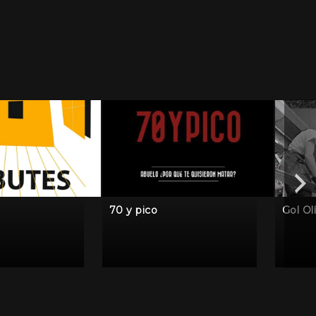
70 y pico
Gol Ol