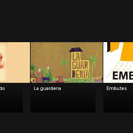
ido
La guarderia
Embutes