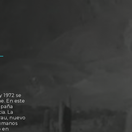
–
y 1972 se
ne. En este
mpaña
ia. La
rau, nuevo
cumanos
o en