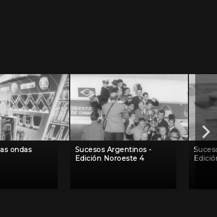
las ondas
Sucesos Argentinos -
Suceso
Edición Noroeste 4
Edició