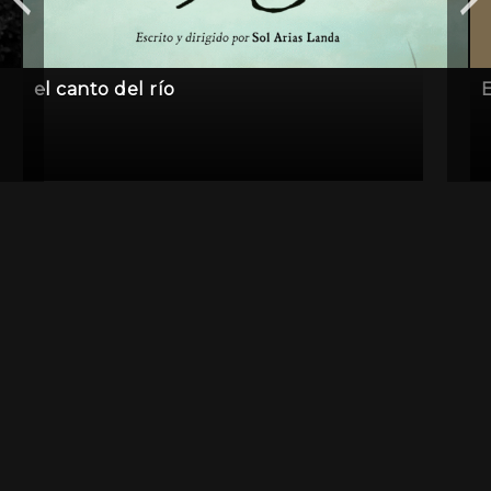
el canto del río
E