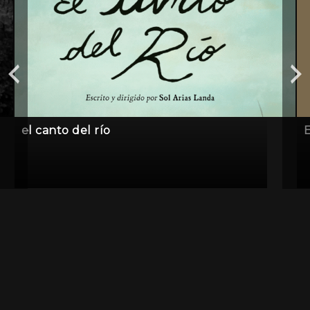
el canto del río
E