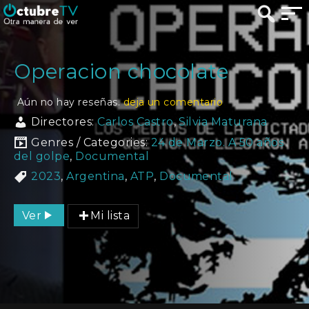
Operacion chocolate
Aún no hay reseñas.
deja un comentario
Directores:
Carlos Castro
,
Silvia Maturana
Genres / Categories:
24 de Marzo. A 50 años
del golpe
,
Documental
2023
,
Argentina
,
ATP
,
Documental
Ver
Mi lista