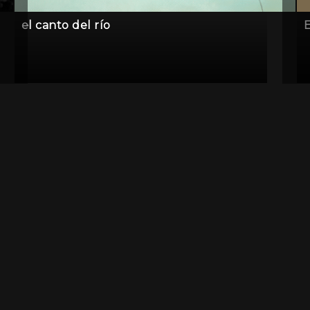
el canto del río
E