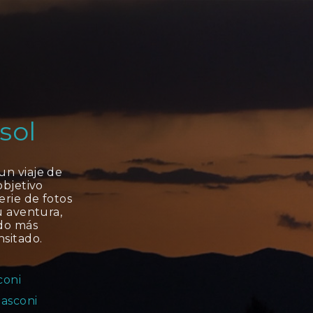
sol
n viaje de
objetivo
rie de fotos
u aventura,
ido más
sitado.
coni
asconi