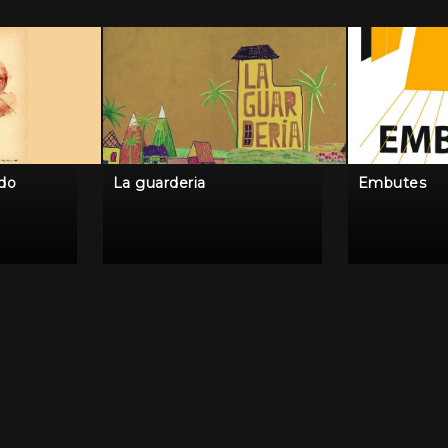
ido
La guarderia
Embutes