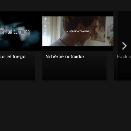
por el fuego
Ni héroe ni traidor
Fuckl