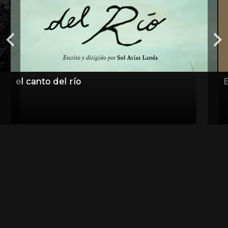
el canto del río
E