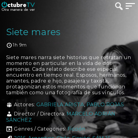
Siete mares
1h 9m
Siete mares narra siete historias que retratan un
momento en particular en la vida de dos
personas. Cada relato describe ese especial
encuentro en tiempo real. Esposos, hermanos,
amantes, padre e hijo, pasajera y taxista,
protagonizan estos momentos que funcionan
también como una fotografía de sus vínculos.
Actores:
GABRIELA ARISTA
,
PABLO ROJAS
Director / Directora:
MARCELO ADRIÁN
SÁNCHEZ
Genres / Categories:
Ficción