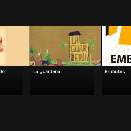
ido
La guarderia
Embutes