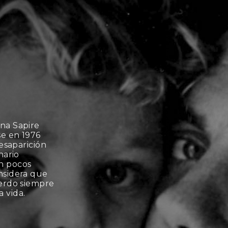
ana Sapire
se en 1976
desaparición
nario
n pocos
nsidera que
uerdo siempre
 vida.