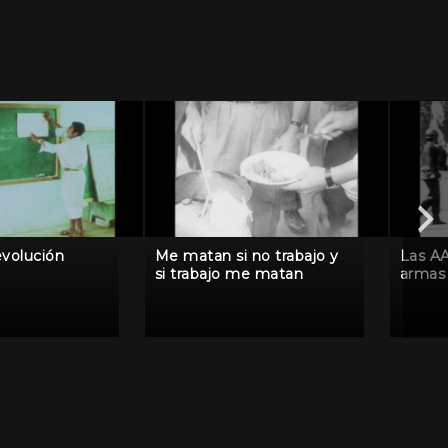
evolución
Me matan si no trabajo y
Las AA
si trabajo me matan
armas