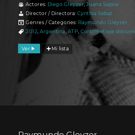
Actores:
Diego Gleyzer
,
Juana Sapire
Director / Directora:
Cynthia Sabat
Genres / Categories:
Raymundo Gleyzer
2012
,
Argentina
,
ATP
,
Cortometraje docum
Ver
Mi lista
Raymundo Gleyzer