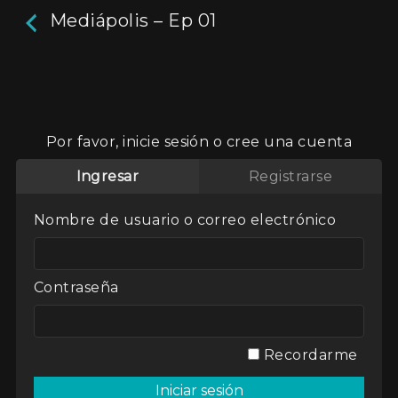
Mediápolis – Ep 01
Mediápolis – Ep 01
Medios y Gobiernos de América Latina. Un
Por favor, inicie sesión o cree una cuenta
recorrido por el mapa de medios todo el
continente.
Ingresar
Registrarse
Aún no hay reseñas.
deja un comentario
Nombre de usuario o correo electrónico
Director / Directora:
Paula de Luque
Genres / Categories:
Mediápolis
2017
,
Argentina
,
ATP
,
Documental
Contraseña
Ver
Mi lista
Recordarme