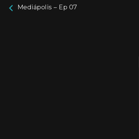
Mediápolis – Ep 07
Mediápolis – Ep 07
Medios y Gobiernos de América Latina. Un reco
mapa de medios todo el continente.
Aún no hay reseñas.
deja un comentario
Director / Directora:
Paula de Luque
Genres / Categories:
Mediápolis
2017
,
Argentina
,
ATP
,
Documental
Ver
Mi lista