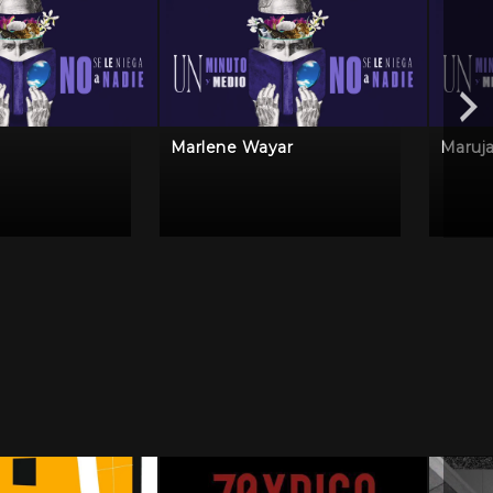
Marlene Wayar
Maruj