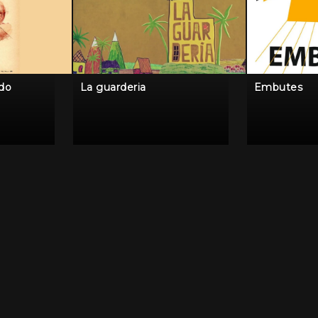
ido
La guarderia
Embutes