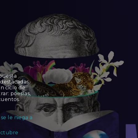
opuesta
s destacadas
un ciclo de
ar: poesías,
cuentos.
se le niega a
Octubre