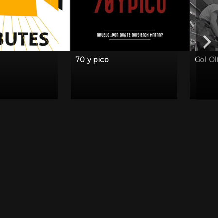
70 y pico
Gol Ol