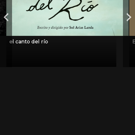
el canto del río
E