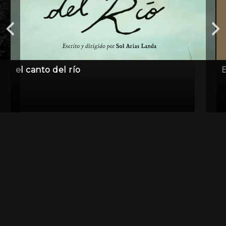
el canto del río
E