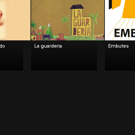
ido
La guarderia
Embutes