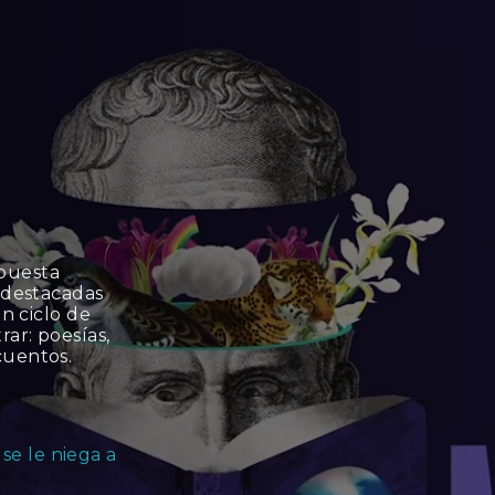
opuesta
s destacadas
un ciclo de
ar: poesías,
cuentos.
se le niega a