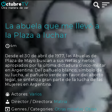
La abuela que me llevó a
la Plaza a luchar
4m
Desde el 30 de abril de 1977, las Abuelas de
Plaza de Mayo buscan a sus nietas y nietos
apropiados por la última dictadura cívico-militar
en Argentina. Del pañuelo blanco, símbolo de
su lucha, al pañuelo verde en favor del aborto
legal, se sintetiza gran parte de la lucha de las
Mujeres en Argentina.
Actores:
Varios
Director / Directora:
Matria
Genres / Categories:
Otras miradas
,
Otras