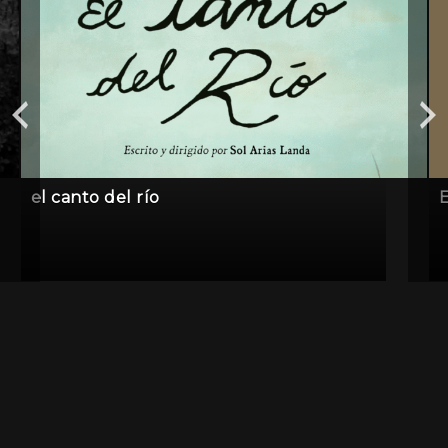
el canto del río
E