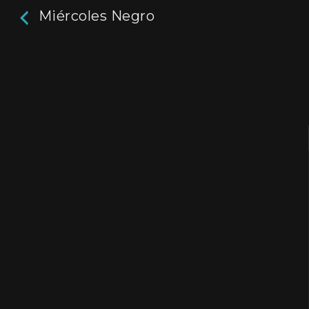
Miércoles Negro
Miércoles Negro
1m
En el año 2016, en Argentina se cometía un fe
28 horas. Un miércoles de ese mismo año, mil
marcharon bajo la lluvia contra la violencia ma
Actores:
Matria
Director / Directora:
Calle
Genres / Categories:
Otras miradas
,
Otras Mi
Miradas Emergentes