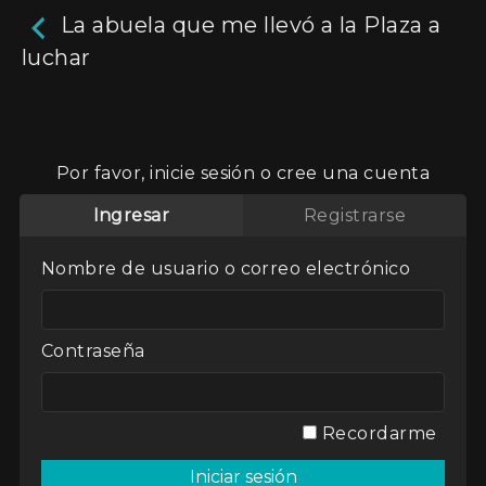
La abuela que me llevó a la Plaza a
luchar
La abuela que me llevó a
la Plaza a luchar
Por favor, inicie sesión o cree una cuenta
4m
Ingresar
Registrarse
Desde el 30 de abril de 1977, las Abuelas de
Plaza de Mayo buscan a sus nietas y nietos
Nombre de usuario o correo electrónico
apropiados por la última dictadura cívico-militar
en Argentina. Del pañuelo blanco, símbolo de
su lucha, al pañuelo verde en favor del aborto
legal, se sintetiza gran parte de la lucha de las
Contraseña
Mujeres en Argentina.
Actores:
Varios
Recordarme
Director / Directora:
Matria
Genres / Categories:
Otras miradas
,
Otras