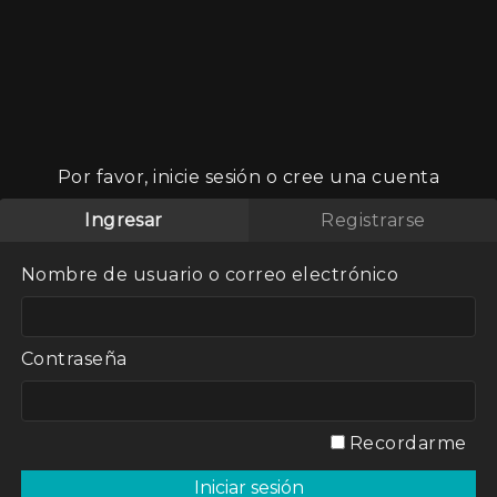
Por favor, inicie sesión o cree una cuenta
Ingresar
Registrarse
Nombre de usuario o correo electrónico
n el rebaño y
vos modos del
a Storni en
Contraseña
Recordarme
radas.