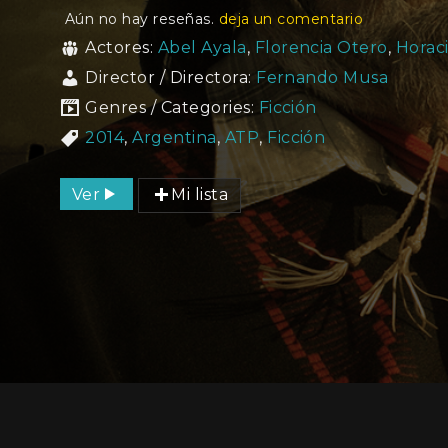
Aún no hay reseñas.
deja un comentario
Actores:
Abel Ayala
,
Florencia Otero
,
Horac
Director / Directora:
Fernando Musa
Genres / Categories:
Ficción
2014
,
Argentina
,
ATP
,
Ficción
Ver
Mi lista