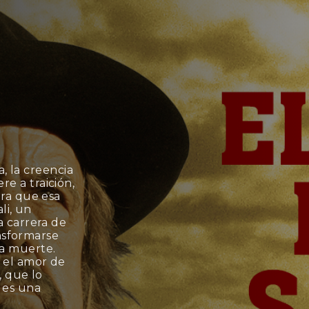
a, la creencia
e a traición,
ra que esa
li, un
 carrera de
ansformarse
a muerte.
 el amor de
, que lo
 es una