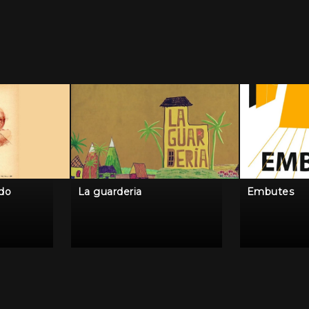
ido
La guarderia
Embutes