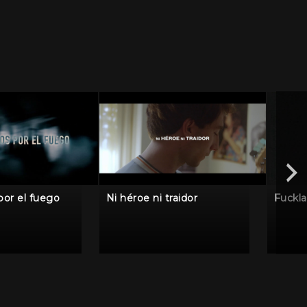
por el fuego
Ni héroe ni traidor
Fuckl