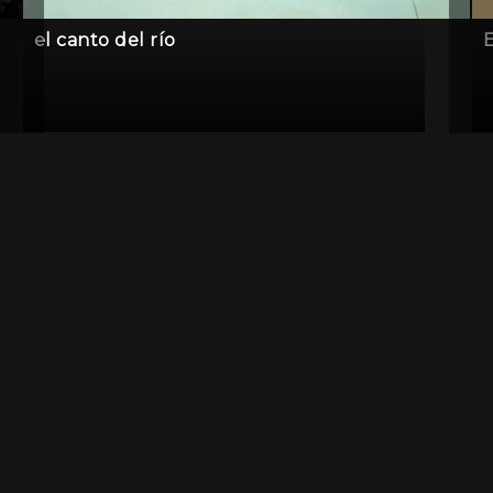
el canto del río
E