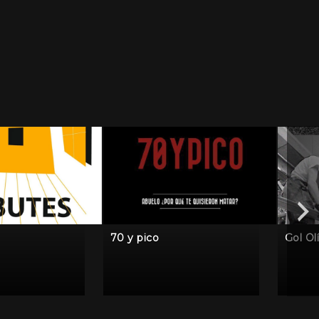
70 y pico
Gol Ol