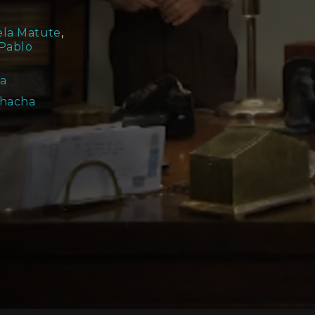
ela Matute
,
Pablo
a
chacha