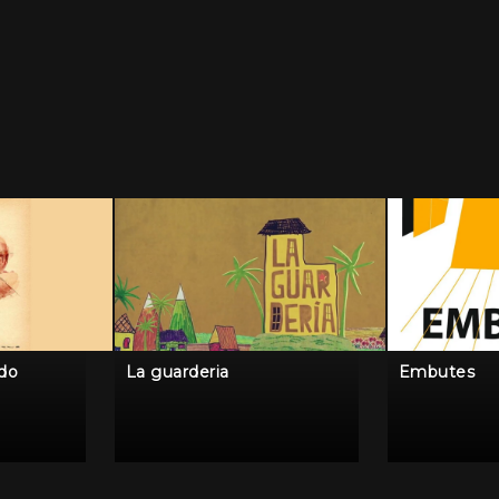
ido
La guarderia
Embutes