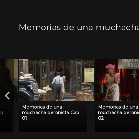
Memorias de una muchacha
Memorias de una
Memorias de una
p.
muchacha peronista Cap.
muchacha peronis
01
02