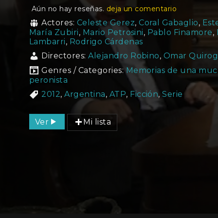
Aún no hay reseñas.
deja un comentario
Actores:
Celeste Gerez
,
Coral Gabaglio
,
Est
María Zubiri
,
Mario Petrosini
,
Pablo Finamore
,
Lambarri
,
Rodrigo Cárdenas
Directores:
Alejandro Robino
,
Omar Quirog
Genres / Categories:
Memorias de una mu
peronista
2012
,
Argentina
,
ATP
,
Ficción
,
Serie
Ver
Mi lista