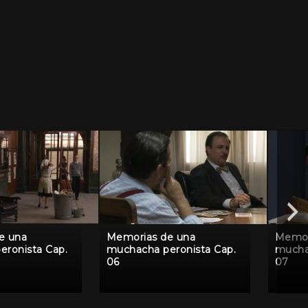
e una
Memorias de una
Memor
ronista Cap.
muchacha peronista Cap.
mucha
06
07