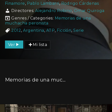
Finamore
,
Pablo Lambarri
,
Rodrigo Cárdenas
Directores:
Alejandro Robino
,
Omar Quiroga
Genres / Categories:
Memorias de una
muchacha peronista
2012
,
Argentina
,
ATP
,
Ficción
,
Serie
Ver
Mi lista
Memorias de una muchacha peronista