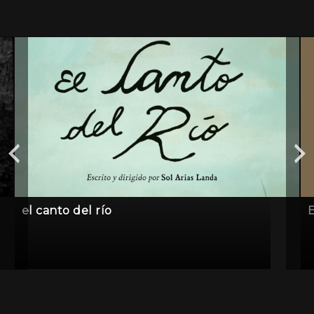
el canto del río
E