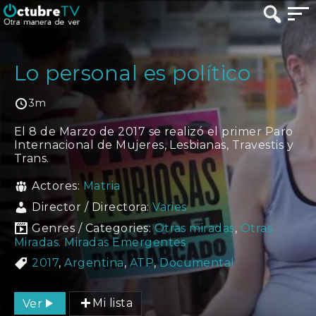
Lo personal es político
3m
El 8 de Marzo de 2017 se realizó el primer Paro
Internacional de Mujeres, Lesbianas, Travestis y
Trans.
Actores:
Matria
Director / Directora:
Varies
Genres / Categories:
Otras miradas
,
Otras
Miradas. Miradas Emergentes
2017
,
Argentina
,
ATP
,
Documental
Ver
Mi lista