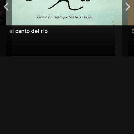
el canto del río
E