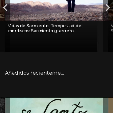
Vidas de Sarmiento. Tempestad de
V
mordiscos: Sarmiento guerrero
Añadidos recientemente