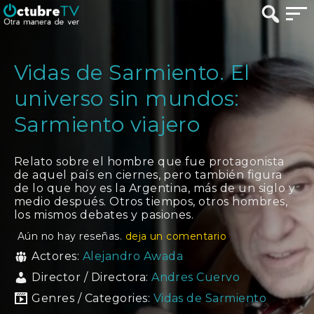
Vidas de Sarmiento. El
universo sin mundos:
Sarmiento viajero
Relato sobre el hombre que fue protagonista
de aquel país en ciernes, pero también figura
de lo que hoy es la Argentina, más de un siglo y
medio después. Otros tiempos, otros hombres,
los mismos debates y pasiones.
Aún no hay reseñas.
deja un comentario
Actores:
Alejandro Awada
Director / Directora:
Andres Cuervo
Genres / Categories:
Vidas de Sarmiento