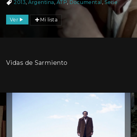
2013
,
Argentina
,
ATP
,
Documental
,
Serie
Ver
Mi lista
Vidas de Sarmiento