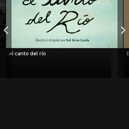
el canto del río
E