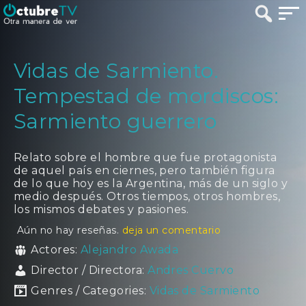
Vidas de Sarmiento.
Tempestad de mordiscos:
Sarmiento guerrero
Relato sobre el hombre que fue protagonista
de aquel país en ciernes, pero también figura
de lo que hoy es la Argentina, más de un siglo y
medio después. Otros tiempos, otros hombres,
los mismos debates y pasiones.
Aún no hay reseñas.
deja un comentario
Actores:
Alejandro Awada
Director / Directora:
Andres Cuervo
Genres / Categories:
Vidas de Sarmiento