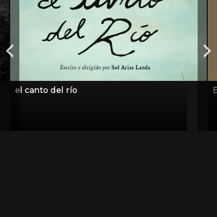
el canto del río
E